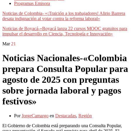
Programas Emisora
Noticias de Colombia- «¡Traición a los trabajadores! Alirio Barrera
desata indignación al votar contra la reforma laboral»
Noticias de Boyacá-«Boyacá lanza 22 cursos MOOC gratuitos para
impulsar el desarrollo en Ciencia, Tecnología e Innovación»
Mar
21
Noticias Nacionales-«Colombia
prepara Consulta Popular para
agosto de 2025 con preguntas
sobre jornada laboral y pagos
festivos»
Por
JorgeCamargo
en
Destacadas
,
Región
El Gobierno de Colombia está preparando una Consulta Popular,
cuya presentación al Senado está prevista para abril de 2025. El