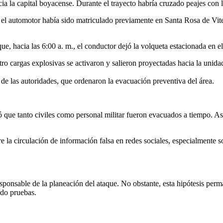
 la capital boyacense. Durante el trayecto habría cruzado peajes con la
 el automotor había sido matriculado previamente en Santa Rosa de Vite
 que, hacia las 6:00 a. m., el conductor dejó la volqueta estacionada en
ro cargas explosivas se activaron y salieron proyectadas hacia la unidad
 de las autoridades, que ordenaron la evacuación preventiva del área.
ltó que tanto civiles como personal militar fueron evacuados a tiempo. 
re la circulación de información falsa en redes sociales, especialmente s
onsable de la planeación del ataque. No obstante, esta hipótesis perman
ndo pruebas.