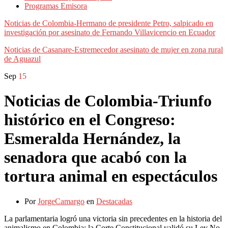
Programas Emisora
Noticias de Colombia-Hermano de presidente Petro, salpicado en
investigación por asesinato de Fernando Villavicencio en Ecuador
Noticias de Casanare-Estremecedor asesinato de mujer en zona rural
de Aguazul
Sep
15
Noticias de Colombia-Triunfo
histórico en el Congreso:
Esmeralda Hernández, la
senadora que acabó con la
tortura animal en espectáculos
Por
JorgeCamargo
en
Destacadas
La parlamentaria logró una victoria sin precedentes en la historia del
animalismo en Colombia: la Corte Constitucional validó su Ley No