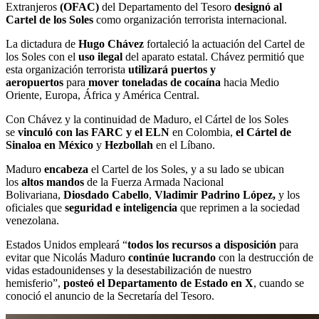
Extranjeros
(OFAC)
del Departamento del Tesoro
designó al
Cartel de los Soles
como organización terrorista internacional.
La dictadura de
Hugo Chávez
fortaleció la actuación del Cartel de
los Soles con el
uso ilegal
del aparato estatal. Chávez permitió que
esta organización terrorista
utilizará puertos y
aeropuertos
para
mover toneladas de cocaína
hacia Medio
Oriente, Europa, África y América Central.
Con Chávez y la continuidad de Maduro, el Cártel de los Soles
se
vinculó con las FARC y el ELN
en Colombia,
el Cártel de
Sinaloa en México
y
Hezbollah
en el Líbano.
Maduro
encabeza
el Cartel de los Soles, y a su lado se ubican
los
altos mandos
de la Fuerza Armada Nacional
Bolivariana,
Diosdado Cabello
,
Vladimir Padrino López,
y los
oficiales que
seguridad e inteligencia
que reprimen a la sociedad
venezolana.
Estados Unidos empleará “
todos los recursos a disposición
para
evitar que Nicolás Maduro
continúe lucrando
con la destrucción de
vidas estadounidenses y la desestabilización de nuestro
hemisferio”,
posteó el Departamento de Estado en X
, cuando se
conoció el anuncio de la Secretaría del Tesoro.