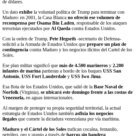
de dólares.
Un dato
exhibe
la voluntad política de Trump para terminar con
Maduro: en 2001, la Casa Blanca
no ofreció ese volumen de
recompensa por Osama Bin Laden
, responsable de los ataques
terroristas ejecutados por
Al Qaeda
contra Estados Unidos.
Con la orden de Trump,
Pete Hegseth
-secretario de Defensa-
solicitó a la Armada de Estados Unidos que
prepare un plan de
contingencia
contra Maduro y los negocios ilícitos del Cartel de los
Soles.
Ese plan militar significó que
más de 4.500 marineros
y
2.200
infantes de marina
partieran a bordo de los buques
USS San
Antonio
,
USS Fort Lauderdale
y
USS Iwo Jima
.
Esa flota de los Estados Unidos, que salió de la
Base Naval de
Norfolk
(Virginia),
se ubicará este domingo frente a las costas de
Venezuela,
en aguas internacionales.
Al margen de proteger su propia seguridad territorial, la actual
estrategia de Estados Unidos también
asfixia los negocios
ilegales
que comete la dictadura venezolana por vía marítima.
Maduro y el Cártel de los Soles
trafican cocaína, fentanilo,
petróleo, oro y uranio a través de
barcos sin bandera