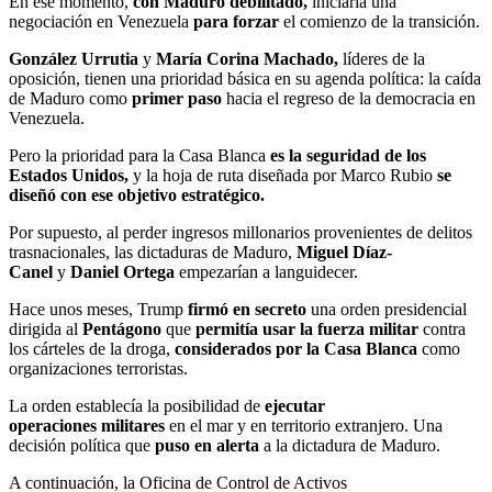
En ese momento,
con Maduro debilitado,
iniciaría una
negociación en Venezuela
para forzar
el comienzo de la transición.
González Urrutia
y
María Corina Machado,
líderes de la
oposición,
tienen una prioridad básica en su agenda política: la caída
de Maduro como
primer paso
hacia el regreso de la democracia en
Venezuela.
Pero la prioridad para la Casa Blanca
es la seguridad de los
Estados Unidos,
y la hoja de ruta diseñada por Marco Rubio
se
diseñó con ese objetivo estratégico.
Por supuesto, al perder ingresos millonarios provenientes de delitos
trasnacionales, las dictaduras de Maduro,
Miguel Díaz-
Canel
y
Daniel Ortega
empezarían a languidecer.
Hace unos meses, Trump
firmó en secreto
una orden presidencial
dirigida al
Pentágono
que
permitía usar la fuerza militar
contra
los cárteles de la droga,
considerados por la Casa Blanca
como
organizaciones terroristas.
La orden establecía la posibilidad de
ejecutar
operaciones
militares
en el mar y en territorio extranjero. Una
decisión política que
puso en alerta
a la dictadura de Maduro.
A continuación, la Oficina de Control de Activos