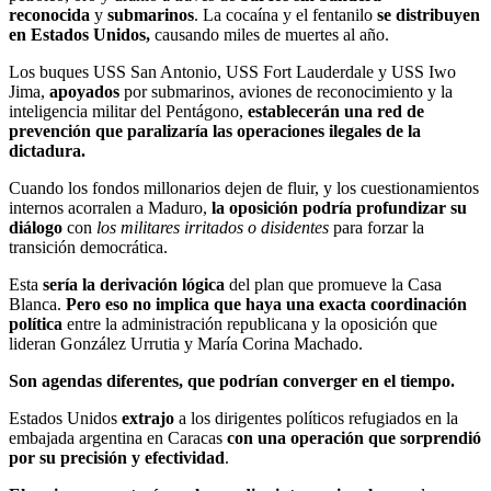
reconocida
y
submarinos
. La cocaína y el fentanilo
se distribuyen
en Estados Unidos,
causando miles de muertes al año.
Los buques USS San Antonio, USS Fort Lauderdale y USS Iwo
Jima,
apoyados
por submarinos, aviones de reconocimiento y la
inteligencia militar del Pentágono,
establecerán una red de
prevención que paralizaría las operaciones ilegales de la
dictadura.
Cuando los fondos millonarios dejen de fluir, y los cuestionamientos
internos acorralen a Maduro,
la oposición podría profundizar su
diálogo
con
los militares irritados o disidentes
para forzar la
transición democrática.
Esta
sería la derivación lógica
del plan que promueve la Casa
Blanca.
Pero eso no implica que haya una exacta coordinación
política
entre la administración republicana y la oposición que
lideran González Urrutia y María Corina Machado.
Son agendas diferentes, que podrían converger en el tiempo.
Estados Unidos
extrajo
a los dirigentes políticos refugiados en la
embajada argentina en Caracas
con una operación que sorprendió
por su precisión y efectividad
.