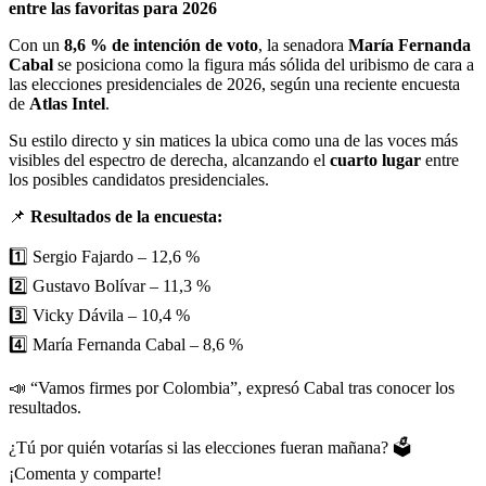
Con un
8,6 % de intención de voto
, la senadora
María Fernanda
Cabal
se posiciona como la figura más sólida del uribismo de cara a
las elecciones presidenciales de 2026, según una reciente encuesta
de
Atlas Intel
.
Su estilo directo y sin matices la ubica como una de las voces más
visibles del espectro de derecha, alcanzando el
cuarto lugar
entre
los posibles candidatos presidenciales.
📌
Resultados de la encuesta:
1️⃣ Sergio Fajardo – 12,6 %
2️⃣ Gustavo Bolívar – 11,3 %
3️⃣ Vicky Dávila – 10,4 %
4️⃣ María Fernanda Cabal – 8,6 %
📣 “Vamos firmes por Colombia”, expresó Cabal tras conocer los
resultados.
¿Tú por quién votarías si las elecciones fueran mañana? 🗳️
¡Comenta y comparte!