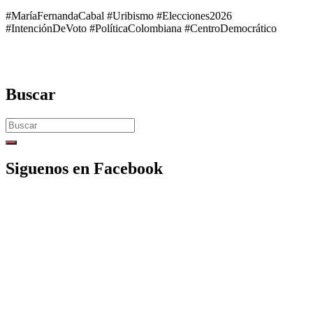
#MaríaFernandaCabal #Uribismo #Elecciones2026
#IntenciónDeVoto #PolíticaColombiana #CentroDemocrático
Buscar
Search
for:
Siguenos en Facebook